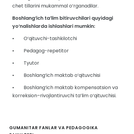
chet tillarini mukammal o‘rganadilar.
Boshlang‘ich ta’lim bitiruvchilari quyidagi
yo‘nalishlarda ishlashlari mumkin:
• O‘qituvchi-tashkilotchi
• Pedagog-repetitor
• Tyutor
• Boshlang‘ich maktab o‘qituvchisi
• Boshlang‘ich maktab kompensatsion va
korreksion–rivojlantiruvchi ta’lim o‘qituvchisi.
GUMANITAR FANLAR VA PEDAGOGIKA