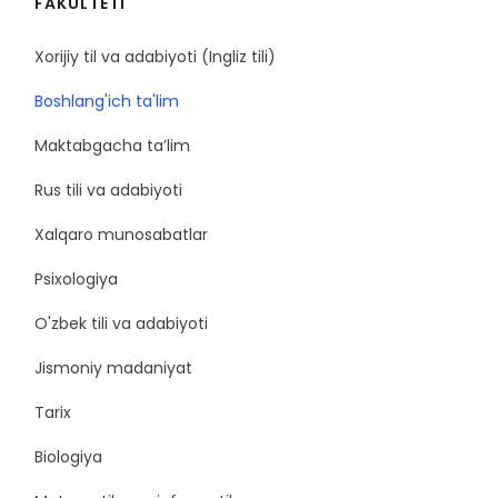
FAKULTETI
Xorijiy til va adabiyoti (Ingliz tili)
Boshlang'ich ta'lim
Maktabgacha ta’lim
Rus tili va adabiyoti
Xalqaro munosabatlar
Psixologiya
O'zbek tili va adabiyoti
Jismoniy madaniyat
Tarix
Biologiya