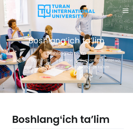
UZ
UNIVERSITET
DASTURLAR
Boshlangʻich taʼlim
QABUL
Boshlangʻich taʼlim
Home
Dasturlar
Bakalavr
Gumanitar fanlar va
TADQIQOT
pedagogika fakulteti
Boshlang'ich ta'lim
XALQARO ALOQALAR
YANGILIKLAR
OLIMPIADA
Boshlangʻich taʼlim