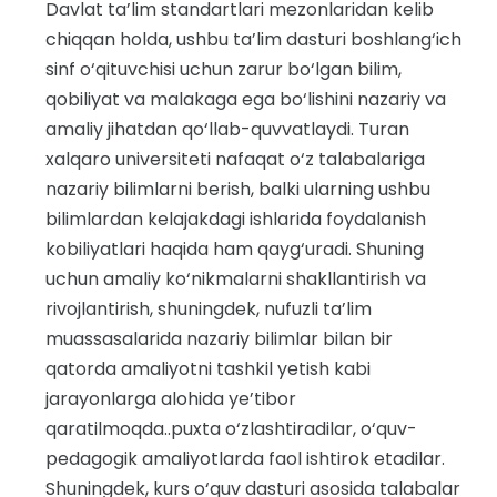
Davlat ta’lim standartlari mezonlaridan kelib
chiqqan holda, ushbu ta’lim dasturi boshlang‘ich
sinf o‘qituvchisi uchun zarur bo‘lgan bilim,
qobiliyat va malakaga ega bo‘lishini nazariy va
amaliy jihatdan qo‘llab-quvvatlaydi. Turan
xalqaro universiteti nafaqat o‘z talabalariga
nazariy bilimlarni berish, balki ularning ushbu
bilimlardan kelajakdagi ishlarida foydalanish
kobiliyatlari haqida ham qayg‘uradi. Shuning
uchun amaliy ko‘nikmalarni shakllantirish va
rivojlantirish, shuningdek, nufuzli ta’lim
muassasalarida nazariy bilimlar bilan bir
qatorda amaliyotni tashkil yetish kabi
jarayonlarga alohida ye’tibor
qaratilmoqda..puxta o‘zlashtiradilar, o‘quv-
pedagogik amaliyotlarda faol ishtirok etadilar.
Shuningdek, kurs o‘quv dasturi asosida talabalar