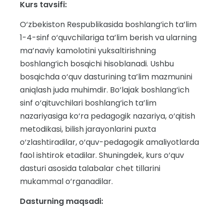
Kurs tavsifi:
O‘zbekiston Respublikasida boshlang‘ich ta’lim
1-4-sinf o‘quvchilariga ta’lim berish va ularning
ma’naviy kamolotini yuksaltirishning
boshlang‘ich bosqichi hisoblanadi. Ushbu
bosqichda o‘quv dasturining ta’lim mazmunini
aniqlash juda muhimdir. Bo‘lajak boshlang‘ich
sinf o‘qituvchilari boshlang‘ich ta’lim
nazariyasiga ko‘ra pedagogik nazariya, o‘qitish
metodikasi, bilish jarayonlarini puxta
o‘zlashtiradilar, o‘quv-pedagogik amaliyotlarda
faol ishtirok etadilar. Shuningdek, kurs o‘quv
dasturi asosida talabalar chet tillarini
mukammal o‘rganadilar.
Dasturning maqsadi: