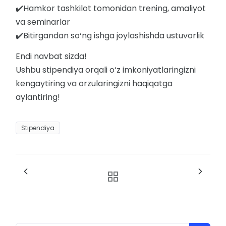
✔️Hamkor tashkilot tomonidan trening, amaliyot
va seminarlar
✔️Bitirgandan so‘ng ishga joylashishda ustuvorlik
Endi navbat sizda!
Ushbu stipendiya orqali o‘z imkoniyatlaringizni
kengaytiring va orzularingizni haqiqatga
aylantiring!
Stipendiya