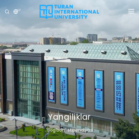
UZ
UNIVERSITET
DASTURLAR
QABUL
TADQIQOT
XALQARO ALOQALAR
YANGILIKLAR
OLIMPIADA
Yangiliklar
“Bog‘bon” stipendiyasi