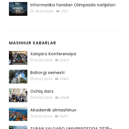
Informatika fanidan Olimpiada natijalari
05.05.2026
2101
MASHHUR XABARLAR
Xalqaro Konferensiya
30.05.2024
10937
Bahorgi semestr
08.02.2024
10927
Ochiq dars
08.02.2024
10545
Akademik almashinuv
28.05.2024
10217
TURAN XALQARO UNIVERSITETIDA 2025–