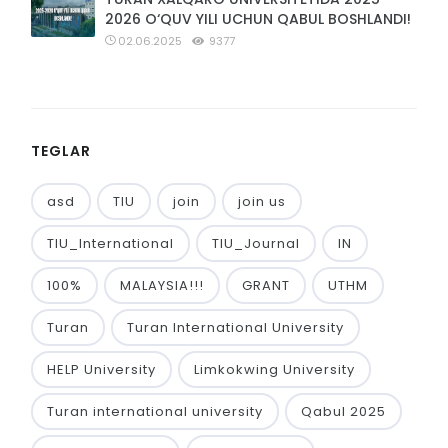
2026 O‘QUV YILI UCHUN QABUL BOSHLANDI!
02.06.2025
9377
TEGLAR
asd
TIU
join
join us
TIU_International
TIU_Journal
IN
100%
MALAYSIA!!!
GRANT
UTHM
Turan
Turan International University
HELP University
Limkokwing University
Turan international university
Qabul 2025