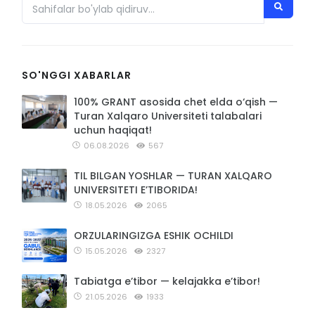
SO'NGGI XABARLAR
100% GRANT asosida chet elda o‘qish —
Turan Xalqaro Universiteti talabalari
uchun haqiqat!
06.08.2026
567
TIL BILGAN YOSHLAR — TURAN XALQARO
UNIVERSITETI E’TIBORIDA!
18.05.2026
2065
ORZULARINGIZGA ESHIK OCHILDI
15.05.2026
2327
Tabiatga e’tibor — kelajakka e’tibor!
21.05.2026
1933