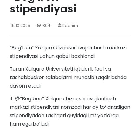
stipendiyasi
15.10.2025
3041
Ibrohim
“Bog‘bon” Xalqaro biznesni rivojlantirish markazi
stipendiyasi uchun qabul boshlandi
Turan Xalqaro Universiteti iqtidorli, faol va
tashabbuskor talabalarni munosib taqdirlashda
davom etadi.
💵💳“Bog‘bon” Xalqaro biznesni rivojlantirish
markazi stipendiyasi nomzodi har oy to‘lanadigan
stipendiyadan tashqari quyidagi imtiyozlarga
ham ega bo'ladi: