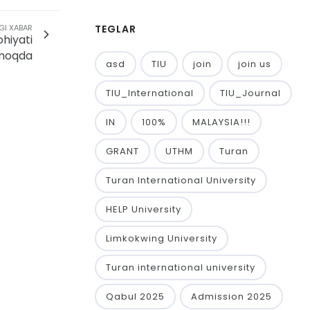
GI XABAR
TEGLAR
ohiyati
rmoqda
asd
TIU
join
join us
TIU_International
TIU_Journal
IN
100%
MALAYSIA!!!
GRANT
UTHM
Turan
Turan International University
HELP University
Limkokwing University
Turan international university
Qabul 2025
Admission 2025