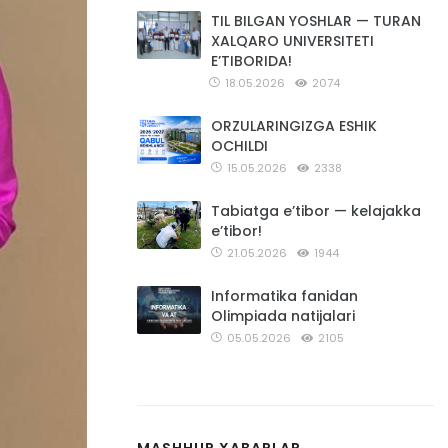
TIL BILGAN YOSHLAR — TURAN
XALQARO UNIVERSITETI
E’TIBORIDA!
18.05.2026
2074
ORZULARINGIZGA ESHIK
OCHILDI
15.05.2026
2338
Tabiatga e’tibor — kelajakka
e’tibor!
21.05.2026
1944
Informatika fanidan
Olimpiada natijalari
05.05.2026
2105