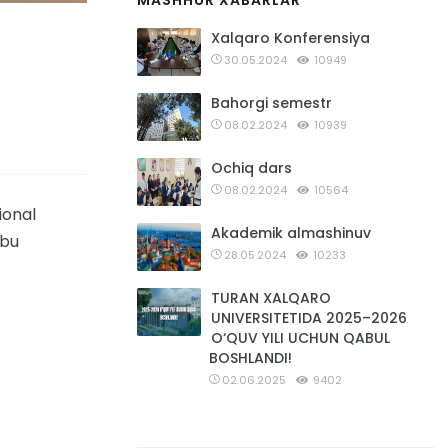
MASHHUR XABARLAR
i
Xalqaro Konferensiya
30.05.2024
10949
Bahorgi semestr
08.02.2024
10939
Ochiq dars
08.02.2024
10564
ional
Akademik almashinuv
 bu
28.05.2024
10233
TURAN XALQARO
UNIVERSITETIDA 2025–2026
O‘QUV YILI UCHUN QABUL
BOSHLANDI!
02.06.2025
9402