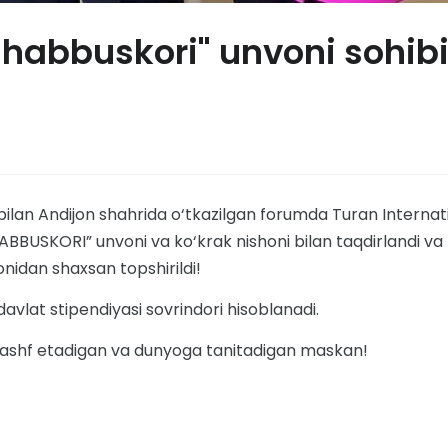
shabbuskori" unvoni sohib
lan Andijon shahrida o‘tkazilgan forumda Turan Internat
HABBUSKORI” unvoni va ko‘krak nishoni bilan taqdirlandi va
nidan shaxsan topshirildi!
avlat stipendiyasi sovrindori hisoblanadi.
i kashf etadigan va dunyoga tanitadigan maskan!