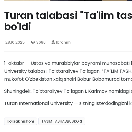
Turan talabasi "Ta'lim ta
bo'ldi
28.10.2025
3680
Ibrohim
1-oktabr — Ustoz va murabbiylar bayrami munosabati bi
University talabasi, To‘xtaraliyev To‘lagan, “TA’LIM TAS
mukofot O'zbekiston xalq shoiri Bobur Bobomurod tomo
Shuningdek, To‘xtaraliyev To‘lagan I. Karimov nomidagi d
Turan International University — sizning iste’dodingizn
ko‘krak nishoni
TA’LIM TASHABBUSKORI