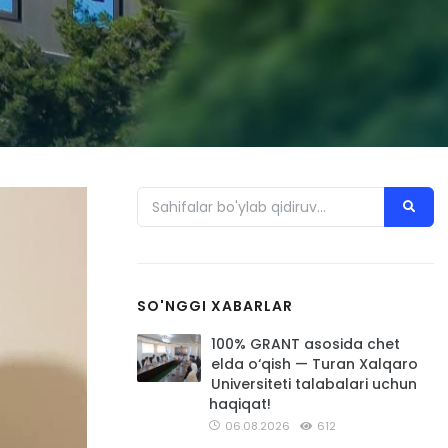
SO'NGGI XABARLAR
100% GRANT asosida chet
elda o‘qish — Turan Xalqaro
Universiteti talabalari uchun
haqiqat!
06.08.2026
612