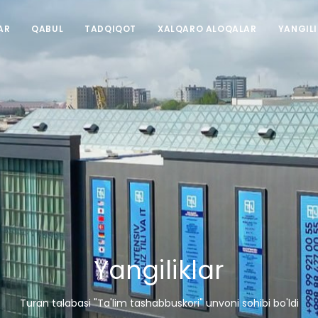
AR
QABUL
TADQIQOT
XALQARO ALOQALAR
YANGIL
Yangiliklar
Turan talabasi "Ta'lim tashabbuskori" unvoni sohibi bo'ldi