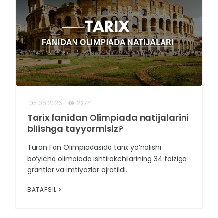
05.05.2026
2274
Tarix fanidan Olimpiada natijalarini
bilishga tayyormisiz?
Turan Fan Olimpiadasida tarix yo‘nalishi
bo‘yicha olimpiada ishtirokchilarining 34 foiziga
grantlar va imtiyozlar ajratildi.
BATAFSIL