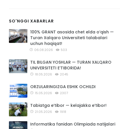
SO'NGGI XABARLAR
100% GRANT asosida chet elda o‘qish —
Turan Xalqaro Universiteti talabalari
uchun haqiqat!
06.08.2026
503
TIL BILGAN YOSHLAR — TURAN XALQARO
UNIVERSITETI E’TIBORIDA!
18.05.2026
2045
ORZULARINGIZGA ESHIK OCHILDI
15.05.2026
2307
Tabiatga e’tibor — kelajakka e’tibor!
21.05.2026
1918
Informatika fanidan Olimpiada natijalari