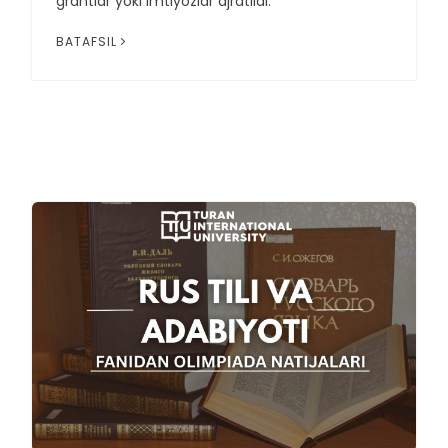
grantlar yoki imtiyozlar ajratildi.
BATAFSIL