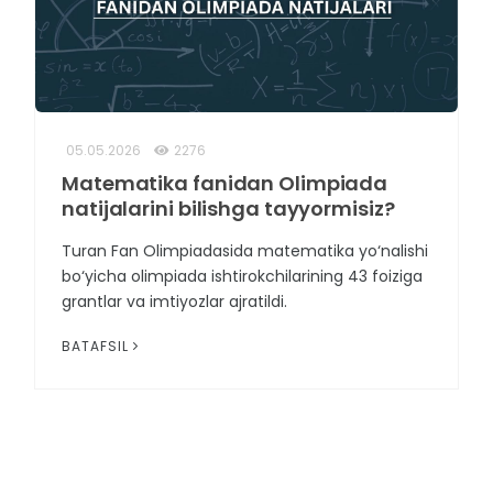
05.05.2026
2276
Matematika fanidan Olimpiada
natijalarini bilishga tayyormisiz?
Turan Fan Olimpiadasida matematika yo‘nalishi
bo‘yicha olimpiada ishtirokchilarining 43 foiziga
grantlar va imtiyozlar ajratildi.
BATAFSIL