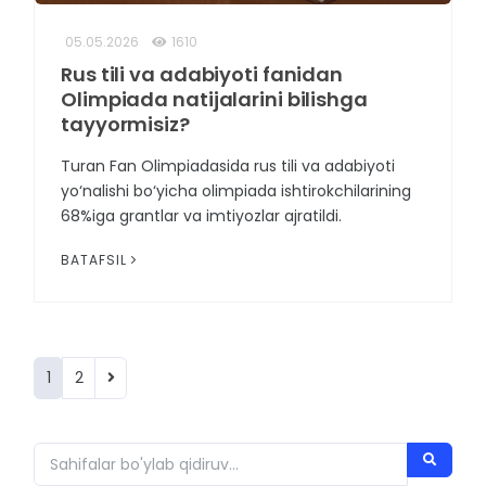
05.05.2026
1610
Rus tili va adabiyoti fanidan
Olimpiada natijalarini bilishga
tayyormisiz?
Turan Fan Olimpiadasida rus tili va adabiyoti
yo‘nalishi bo‘yicha olimpiada ishtirokchilarining
68%iga grantlar va imtiyozlar ajratildi.
BATAFSIL
1
2