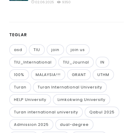
02.06.2025
9350
TEGLAR
asd
TIU
join
join us
TIU_International
TIU_Journal
IN
100%
MALAYSIA!!!
GRANT
UTHM
Turan
Turan International University
HELP University
Limkokwing University
Turan international university
Qabul 2025
Admission 2025
dual-degree