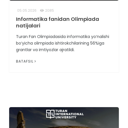
05.05.2026
2085
Informatika fanidan Olimpiada
natijalari
Turan Fan Olimpiadasida informatika yo‘nalishi
bo‘yicha olimpiada ishtirokchilarining 56%iga
grantlar va imtiyozlar ajratildi.
BATAFSIL