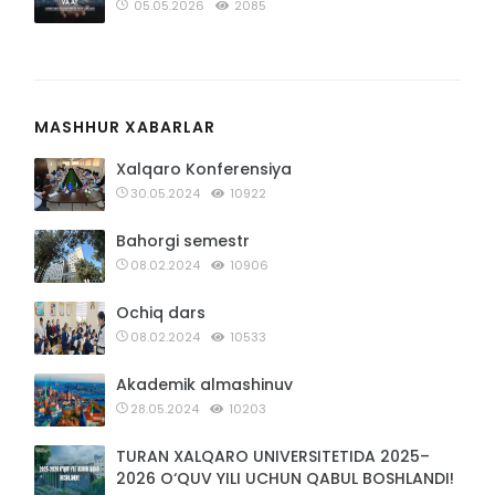
05.05.2026
2085
MASHHUR XABARLAR
Xalqaro Konferensiya
30.05.2024
10922
Bahorgi semestr
08.02.2024
10906
Ochiq dars
08.02.2024
10533
Akademik almashinuv
28.05.2024
10203
TURAN XALQARO UNIVERSITETIDA 2025–
2026 O‘QUV YILI UCHUN QABUL BOSHLANDI!