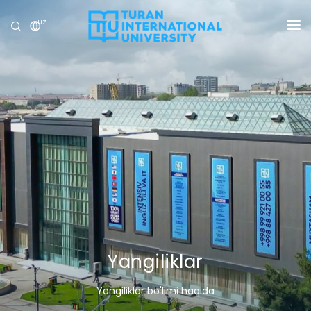
UZ
UNIVERSITET
DASTURLAR
QABUL
TADQIQOT
XALQARO ALOQALAR
YANGILIKLAR
OLIMPIADA
Yangiliklar
Yangiliklar bo'limi haqida