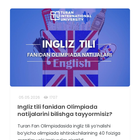
05.05.2026
1707
Ingliz tili fanidan Olimpiada
natijalarini bilishga tayyormisiz?
Turan Fan Olimpiadasida ingliz tili yo‘nalishi
bo‘yicha olimpiada ishtirokchilarining 40 foiziga