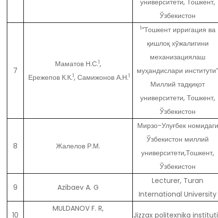
университети, Тошкент,
Ўзбекистон
1
“Тошкент ирригация ва
қишлоқ хўжалигини
механизациялаш
1
Маматов Н.С.
,
7
муҳандислари институти
1
1
Ережепов К.К.
, Самижонов А.Н.
Миллий тадқиқот
университети, Тошкент,
Ўзбекистон
Мирзо-Улуғбек номидаг
Ўзбекистон миллий
8
Жалелов Р.М.
университети,Тошкент,
Ўзбекистон
Lecturer, Turan
9
Azibaev A. G
International University
MULDANOV F. R,
10
Jizzax politexnika institu