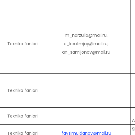
m_narzullo@mail.ru,
”
Texnika fanlari
e_keulimjay@mail.ru,
an_samijonov@mail.ru
и
Texnika fanlari
Texnika fanlari
A
S
ti
Texnika fanlari
fayzimuldanov@mail.ru