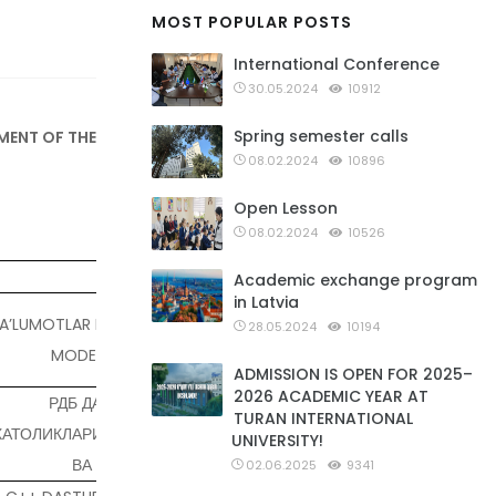
MOST POPULAR POSTS
International Conference
30.05.2024
10912
Spring semester calls
MENT OF THE NEW UZBEKISTAN"
08.02.2024
10896
Open Lesson
08.02.2024
10526
Title
Academic exchange program
in Latvia
A’LUMOTLAR BAZASI ASOSIDA VIRTUAL
28.05.2024
10194
MODELLARNI TANLASH
ADMISSION IS OPEN FOR 2025–
2026 ACADEMIC YEAR AT
РДБ ДАСТГОХЛАРИНИ
TURAN INTERNATIONAL
ХАТОЛИКЛАРИНИ ЎЛЧАШ УСУЛЛАРИ
UNIVERSITY!
ВА МЕТОДЛАРИ
02.06.2025
9341