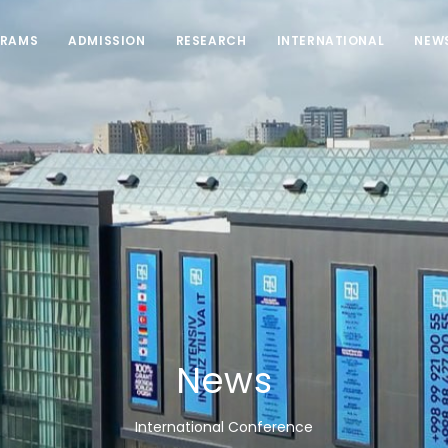
RAMS
ADMISSION
RESEARCH
INTERNATIONAL
NEW
News
International Conference