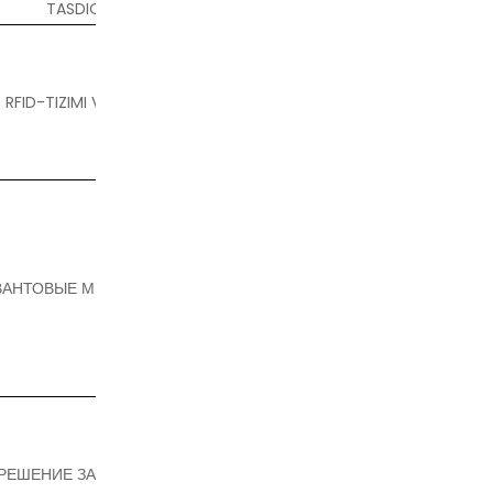
TASDIQLASH USLUBLARI
RFID-TIZIMI VA UNI ISHLASH PRINSPI
ВАНТОВЫЕ МЕТОДЫ ОПТИМИЗАЦИИ
РЕШЕНИЕ ЗАДАЧ ОПТИМИЗАЦИИ С