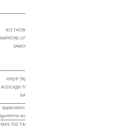
ЮЗ ТАСВИРИ БЕЛГИЛАРИНИ
АЖРАТИБ ОЛИШ МУАММОСИНИНГ
ЗАМОНАВИЙ ҲОЛАТИ
ЧУҚУР ЎҚИТИШ МОДЕЛЛАРИ
АСОСИДА ТРАНСПОРТ ОҚИМИНИ
БАШОРАТЛАШ
Application of Machine Learning
lgorithms on Economical Processes
HAXS YUZ TASVIRINING HAQIQIYLIGINI