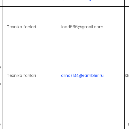
Texnika fanlari
loed666@gmail.com
й
Texnika fanlari
dilnoz134@rambler.ru
К
и
й