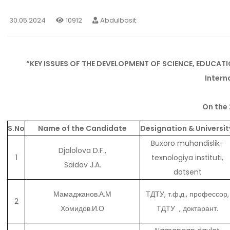
30.05.2024
10912
Abdulbosit
“KEY ISSUES OF THE DEVELOPMENT OF SCIENCE, EDUCAT
Intern
On the
S.No
Name of the Candidate
Designation & Universi
Buxoro muhandislik-
Djalolova D.F.,
1
texnologiya instituti,
Saidov J.A.
dotsent
Мамаджанов.А.М
ТДТУ, т.ф.д., профессор,
2
Хомидов.И.О
ТДТУ , доктарант.