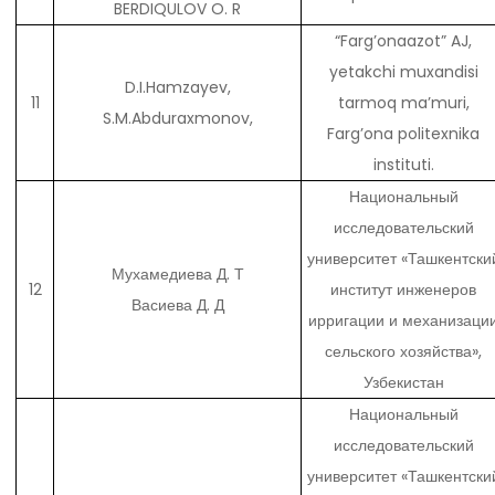
BERDIQULOV O. R
“Farg’onaazot” AJ,
yetakchi muxandisi
D.I.Hamzayev,
11
tarmoq ma’muri,
S.M.Abduraxmonov,
Farg’ona politexnika
instituti.
Национальный
исследовательский
университет «Ташкентски
Мухамедиева Д. Т
12
институт инженеров
Васиева Д. Д
ирригации и механизаци
сельского хозяйства»,
Узбекистан
Национальный
исследовательский
университет «Ташкентски