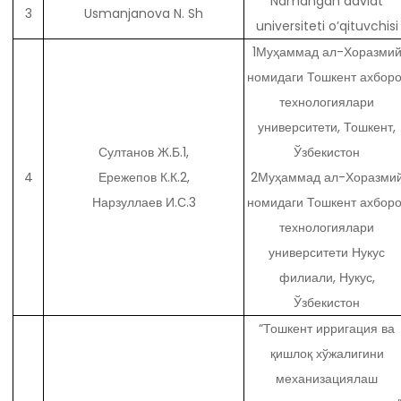
Namangan davlat
3
Usmanjanova N. Sh
universiteti o’qituvchisi
1Муҳаммад ал-Хоразми
номидаги Тошкент ахборо
технологиялари
университети, Тошкент,
Султанов Ж.Б.1,
Ўзбекистон
4
Ережепов К.К.2,
2Муҳаммад ал-Хоразми
Нарзуллаев И.С.3
номидаги Тошкент ахборо
технологиялари
университети Нукус
филиали, Нукус,
Ўзбекистон
“Тошкент ирригация ва
қишлоқ хўжалигини
механизациялаш