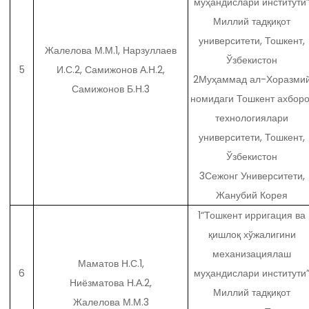
муҳандислари институти
Миллий тадқиқот
университети, Тошкент,
Жалелова М.М.1, Нарзуллаев
Ўзбекистон
5
И.С.2, Самижонов А.Н.2,
2Муҳаммад ал-Хоразми
Самижонов Б.Н.3
номидаги Тошкент ахборо
технологиялари
университети, Тошкент,
Ўзбекистон
3Сежонг Университети,
Жанубий Корея
1“Тошкент ирригация ва
қишлоқ хўжалигини
механизациялаш
Маматов Н.С.1,
6
муҳандислари институти
Ниёзматова Н.А.2,
Миллий тадқиқот
Жалелова М.М.3