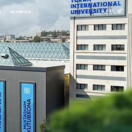
EN
S
OLYMPICS