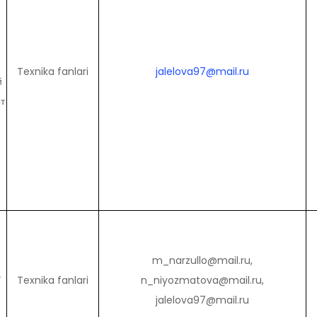
”
Texnika fanlari
jalelova97@mail.ru
й
т
m_narzullo@mail.ru,
”
Texnika fanlari
n_niyozmatova@mail.ru,
jalelova97@mail.ru