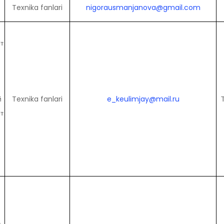
Texnika fanlari
nigorausmanjanova@gmail.com
й
т
й
Texnika fanlari
e_keulimjay@mail.ru
т