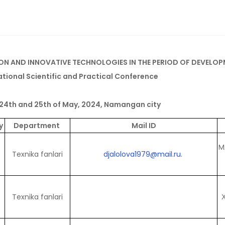
ION AND INNOVATIVE TECHNOLOGIES IN THE PERIOD OF DEVELOP
ational Scientific and Practical Conference
 24th and 25th of May, 2024, Namangan city
ty
Department
Mail ID
M
Texnika fanlari
djalolova1979@mail.ru.
Texnika fanlari