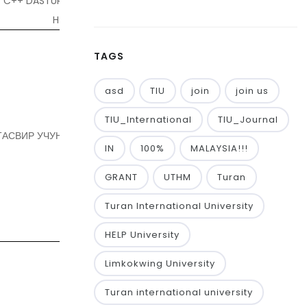
C++ DASTURLASH TILIDA FUNKSIYA
HOSIL QILISH
TAGS
asd
TIU
join
join us
TIU_International
TIU_Journal
ТАСВИР УЧУН ҚЎЙИЛГАН ТАЛАБЛАР
IN
100%
MALAYSIA!!!
GRANT
UTHM
Turan
Turan International University
HELP University
Limkokwing University
Turan international university