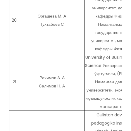
университет, доцен
Эргашева М. А
кафедры Физики
20
Тухтабоев С
Наманганский
государственный
университет, магист
кафедры Физики.
University of Business
Science Университеti к
ўқитувчиси, (PhD)
Рахимов А. А
21
Наманган давлат
Салимов Н. А
университети, экология
иқлимшунослик кафед
магистранти
Guliston davlat
pedagogika instituti