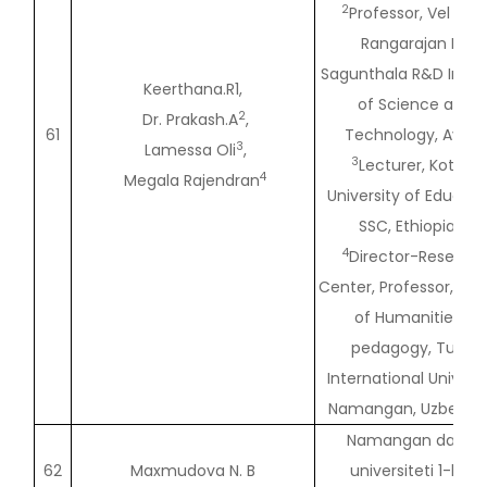
2
Professor, Vel Tec
Rangarajan Dr.
Sagunthala R&D Instit
Keerthana.R1,
of Science and
2
Dr. Prakash.A
,
61
Technology, Avadi.
3
Lamessa Oli
,
3
Lecturer, Kotebe
4
Megala Rajendran
University of Educati
SSC, Ethiopia
4
Director-Researc
Center, Professor, Fac
of Humanities &
pedagogy, Turan
International Universi
Namangan, Uzbekist
Namangan davlat
62
Maxmudova N. B
universiteti 1-kurs