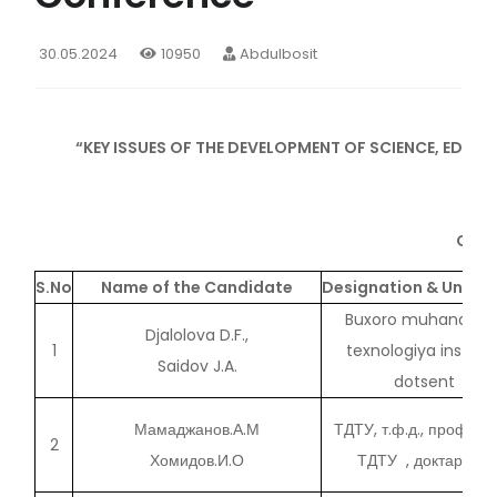
30.05.2024
10950
Abdulbosit
“KEY ISSUES OF THE DEVELOPMENT OF SCIENCE, EDUC
Inte
On t
S.No
Name of the Candidate
Designation & Univer
Buxoro muhandislik
Djalolova D.F.,
1
texnologiya instituti
Saidov J.A.
dotsent
Мамаджанов.А.М
ТДТУ, т.ф.д., професс
2
Хомидов.И.О
ТДТУ , доктарант.