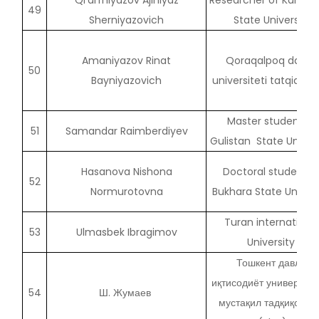
Qi’di’rniyazov Ajiniyaz
Researcher of Karaka
49
Sherniyazovich
State University
Amaniyazov Rinat
Qoraqalpoq davlat
50
Bayniyazovich
universiteti tatqiqatch
Master student of
51
Samandar Raimberdiyev
Gulistan State Univer
Hasanova Nishona
Doctoral student o
52
Normurotovna
Bukhara State Univers
Turan internationa
53
Ulmasbek Ibragimov
University
Тошкент давлат
иқтисодиёт университ
54
Ш. Жумаев
мустақил тадқиқотчи