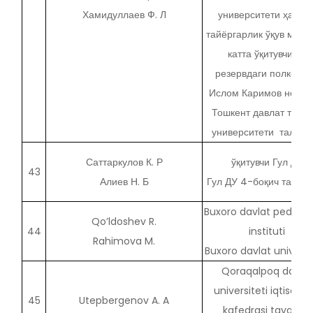
Хамидуллаев Ф. Л
университети ҳарби
тайёргарлик ўқув марк
катта ўқитувчиcи,
резервдаги полковни
Ислом Каримов номид
Тошкент давлат техни
университети талаба
Саттаркулов К. Р
ўқитувчи Гул ДУ
43
Алиев Н. Б
Гул ДУ 4-боқич талаб
Buxoro davlat pedago
Qo’ldoshev R.
44
instituti
Rahimova M.
Buxoro davlat universit
Qoraqalpoq davlat
universiteti iqtisodiy
45
Utepbergenov A. A
kafedrasi tayanch