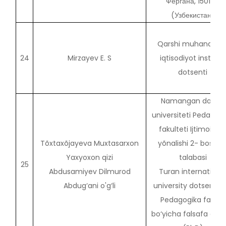
Фергана, 150107
(Узбекистан)
Qarshi muhandislik
24
Mirzayev E. S
iqtisodiyot instituti,
dotsenti
Namangan davlat
universiteti Pedagog
fakulteti Ijtimoiy is
Tõxtaxõjayeva Muxtasarxon
yõnalishi 2- bosqic
Yaxyoxon qizi
talabasi
25
Abdusamiyev Dilmurod
Turan internationa
Abdug‘ani o'g‘li
university dotsent v. 
Pedagogika fanlari
bo‘yicha falsafa dokt