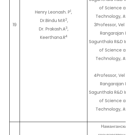
of Science and
1
Henry Leonash. P
,
Technology, Avadi.
2
Dr.Bindu M.R
,
19
3Professor, Vel Tec
3
Dr. Prakash.A
,
Rangarajan Dr.
4
Keerthana.R
Sagunthala R&D Instit
of Science and
Technology, Avadi.
4Professor, Vel Tec
Rangarajan Dr.
Sagunthala R&D Instit
of Science and
Technology, Avadi.
Наманганский
государственный