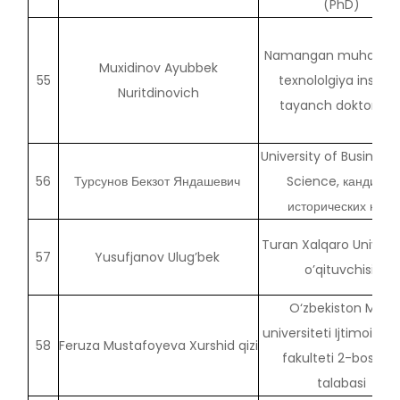
(PhD)
Namangan muhandisl
Muxidinov Ayubbek
55
texnololgiya institut
Nuritdinovich
tayanch doktorant
University of Business
56
Турсунов Бекзот Яндашевич
Science, кандидат
исторических наук
Turan Xalqaro Universi
57
Yusufjanov Ulug’bek
o’qituvchisi
O‘zbekiston Milliy
universiteti Ijtimoiy fa
58
Feruza Mustafoyeva Xurshid qizi
fakulteti 2-bosqic
talabasi