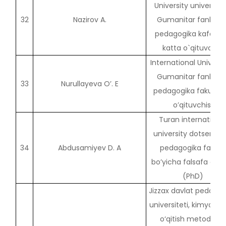
University universite
32
Nazirov A.
Gumanitar fanlar v
pedagogika kafedra
katta o`qituvchisi
International Univers
Gumanitar fanlar v
33
Nurullayeva O’. E
pedagogika fakulte
o’qituvchisi
Turan internationa
university dotsent v.b
34
Abdusamiyev D. A
pedagogika fanlari
bo’yicha falsafa dokt
(PhD)
Jizzax davlat pedagog
universiteti, kimyo va
o‘qitish metodikasi