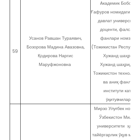
Aкадемик Бобожон
Ғафуров номидаги Ху
давлат университет
доценти, фалсафа
Усанов Равшан Тураявич,
фанлари номзоди,
Бозорова Мадина Авазовна,
(Тожикистан Республик
59
Қодирова Наргис
Хужанд шаҳри,)
Маруфжоновна
Хужанд шаҳридаги
Тожикистон технологи
ва аниқ фанлар
институти катта
ӯқитувчилари
Мирзо Улуғбек номид
Ўзбекистон Миллий
университети ҳарби
тайёргарлик ўқув марк