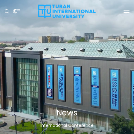
EN
UNIVERSITY
PROGRAMS
ADMISSION
RESEARCH
INTERNATIONAL
NEWS
OLYMPICS
News
International Conference