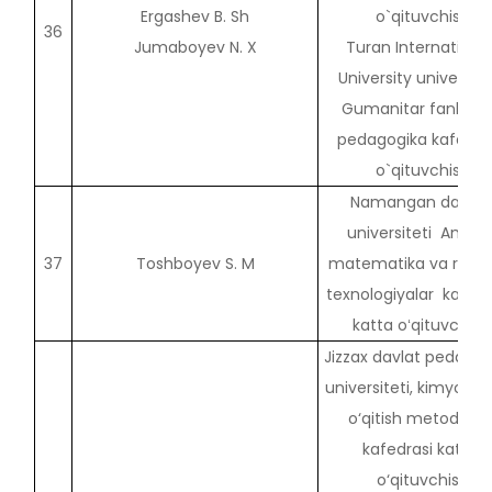
Ergashev B. Sh
o`qituvchisi
36
Jumaboyev N. X
Turan Internationa
University universite
Gumanitar fanlar v
pedagogika kafedra
o`qituvchisi
Namangan davlat
universiteti Amaliy
37
Toshboyev S. M
matematika va raqa
texnologiyalar kafedr
katta oʻqituvchisi
Jizzax davlat pedagog
universiteti, kimyo va
o‘qitish metodikasi
kafedrasi katta
o‘qituvchisi