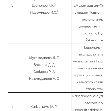
2
15
Ережепов К.К.
,
2Муҳаммад ал-Хораз
1
Нарзуллаев И.С.
номидаги Тошкент ахб
технологиялари
университети Нукус
филиали, Нукус,
Ўзбекистон
Национальный
исследовательский
Мухамедиева Д. Т
университет «Ташкентс
Васиева Д. Д
16
институт инженеров
Собиров Р. А
ирригации и механиза
Нажмиддинов А. С
сельского хозяйства»
Узбекистан
Namangan Viloyati T
International
17
Kurbonova M. Y
Unversitetining biolog