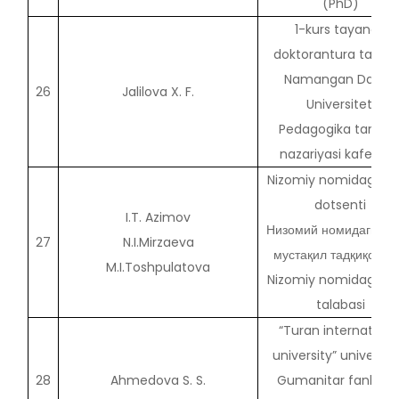
(PhD)
1-kurs tayanch
doktorantura talaba
Namangan Davlat
26
Jalilova X. F.
Universiteti
Pedagogika tarixi v
nazariyasi kafedras
Nizomiy nomidagi T
dotsenti
I.T. Azimov
Низомий номидаги Т
27
N.I.Mirzaeva
мустақил тадқиқотчи
M.I.Toshpulatova
Nizomiy nomidagi T
talabasi
“Turan internationa
university” universite
28
Ahmedova S. S.
Gumanitar fanlar v