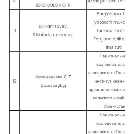
10
Jizzax politexnika insti
BERDIQULOV O. R
“Farg’onaazot” AJ,
yetakchi muxandis
D.I.Hamzayev,
11
tarmoq ma’muri,
S.M.Abduraxmonov,
Farg’ona politexnik
instituti.
Национальный
исследовательский
университет «Ташкентс
Мухамедиева Д. Т
12
институт инженеров
Васиева Д. Д
ирригации и механиза
сельского хозяйства»
Узбекистан
Национальный
исследовательский
университет «Ташкентс