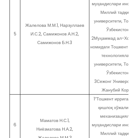
муҳандислари институ
Миллий тадқиқот
университети, Тошкен
Жалелова М.М.1, Нарзуллаев
Ўзбекистон
5
И.С.2, Самижонов А.Н.2,
2Муҳаммад ал-Хораз
Самижонов Б.Н.3
номидаги Тошкент ахб
технологиялари
университети, Тошкен
Ўзбекистон
3Сежонг Университет
Жанубий Корея
1“Тошкент ирригация 
қишлоқ хўжалигини
механизациялаш
Маматов Н.С.1,
6
муҳандислари институ
Ниёзматова Н.А.2,
Миллий тадқиқот
Жалелова М.М.3