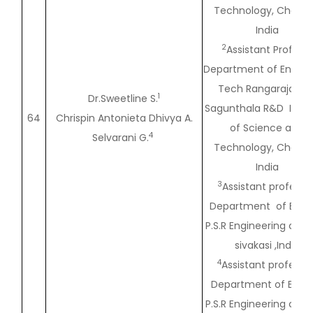
Technology, Chenna
India
2
Assistant Professo
Department of English
Tech Rangarajan Dr
1
Dr.Sweetline S.
Sagunthala R&D Insti
64
Chrispin Antonieta Dhivya A.
of Science and
4
Selvarani G.
Technology, Chenna
India
3
Assistant professor
Department of Engli
P.S.R Engineering colle
sivakasi ,India
4
Assistant professor
Department of Englis
P.S.R Engineering colle