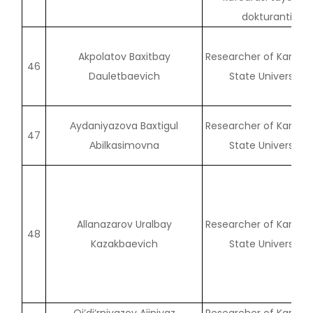
dokturanti
Akpolatov Baxitbay
Researcher of Karaka
46
Dauletbaevich
State University
Аydaniyazova Baxtigul
Researcher of Karaka
47
Аbilkasimovna
State University
Allanazarov Uralbay
Researcher of Karaka
48
Kazakbaevich
State University