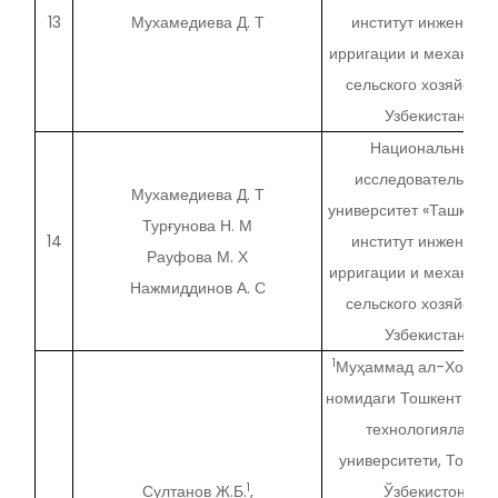
13
Мухамедиева Д. Т
институт инженеров
ирригации и механиза
сельского хозяйства»
Узбекистан
Национальный
исследовательский
Мухамедиева Д. Т
университет «Ташкентс
Турғунова Н. М
14
институт инженеров
Рауфова М. Х
ирригации и механиза
Нажмиддинов А. С
сельского хозяйства»
Узбекистан
1
Муҳаммад ал-Хораз
номидаги Тошкент ахб
технологиялари
университети, Тошкен
1
Султанов Ж.Б.
,
Ўзбекистон