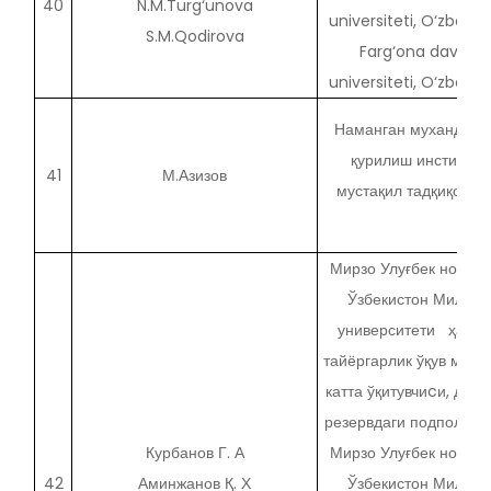
40
N.M.Turg‘unova
universiteti, O‘zbekis
S.M.Qodirova
Farg‘ona davlat
universiteti, O‘zbekis
Наманган мухандисл
қурилиш институти
41
М.Азизов
мустақил тадқиқотчи
Мирзо Улуғбек номид
Ўзбекистон Миллий
университети ҳарб
тайёргарлик ўқув марк
катта ўқитувчиcи, дотсе
резервдаги подполковн
Курбанов Г. А
Мирзо Улуғбек номид
42
Аминжанов Қ. Х
Ўзбекистон Миллий