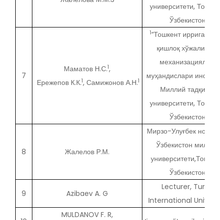
университети, Тошкен
Ўзбекистон
1
“Тошкент ирригация 
қишлоқ хўжалигини
механизациялаш
1
Маматов Н.С.
,
7
муҳандислари институ
1
1
Ережепов К.К.
, Самижонов А.Н.
Миллий тадқиқот
университети, Тошкен
Ўзбекистон
Мирзо-Улуғбек номид
Ўзбекистон миллий
8
Жалелов Р.М.
университети,Тошкен
Ўзбекистон
Lecturer, Turan
9
Azibaev A. G
International Univers
MULDANOV F. R,