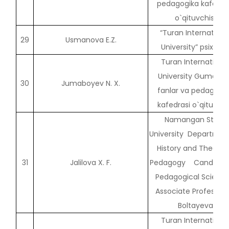
pedagogika kafedra
o`qituvchisi
“Turan Internationa
29
Usmanova E.Z.
University” psixolog
Turan Internationa
University Gumanit
30
Jumaboyev N. X.
fanlar va pedagogi
kafedrasi o`qituvchi
Namangan State
University Departmen
History and Theory 
31
Jalilova X. F.
Pedagogy Candidate
Pedagogical Science
Associate Professor 
Boltayeva
Turan Internationa