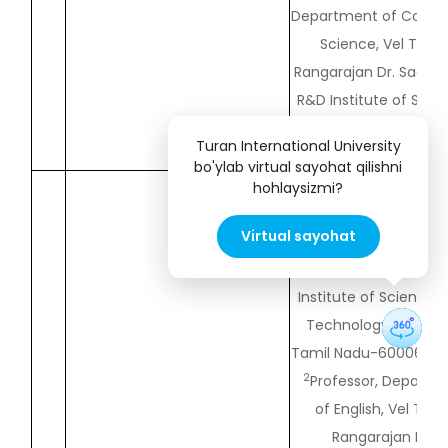
Department of Comp
Science, Vel Tech
Rangarajan Dr. Sagunt
R&D Institute of Scie
and Technology, Ava
Turan International University
Chennai. Tamilnadu. In
bo'ylab virtual sayohat qilishni
1
Research Scholar,
hohlaysizmi?
Department of Englis
Virtual sayohat
Vel Tech Rangaraja
Dr.Sagunthala R&D
Institute of Science 
Technology, Chenna
Tamil Nadu-600062, In
2
Professor, Departm
of English, Vel Tec
Rangarajan Dr.