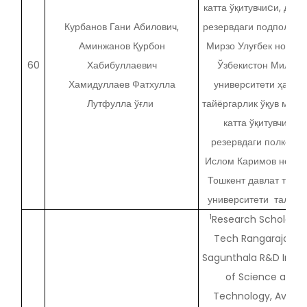
катта ўқитувчиcи, дотсе
Курбанов Гани Абилович,
резервдаги подполковн
Аминжанов Қурбон
Мирзо Улуғбек номид
60
Хабибуллаевич
Ўзбекистон Миллий
Хамидуллаев Фатхулла
университети ҳарби
Лутфулла ўғли
тайёргарлик ўқув марк
катта ўқитувчиcи,
резервдаги полковни
Ислом Каримов номид
Тошкент давлат техни
университети талаба
1
Research Scholar, V
Tech Rangarajan Dr
Sagunthala R&D Instit
of Science and
Technology, Avadi