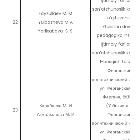
Ijtimoiy fanlar va
san’atshunoslik kafed
Fayzullaev M. M
o‘qituvchisi
22
Yuldasheva M.V,
Guliston davlat
Yarlixabova S. S.
pedagogika instituti 
Ijtimoiy fanlar va
san’atshunoslik kafed
1-bosqich talabasi
Ферганский
политехнический инсти
ул. Ферганская, 86,
Фергана, 150107
Карабаева М. И
(Узбекистан)
23
Акмалхонова М. И
Ферганский
политехнический инсти
ул. Ферганская, 86,