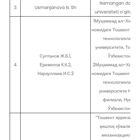
Namangan davlat
3
Usmanjanova N. Sh
universiteti o’qituvch
1Муҳаммад ал-Хораз
номидаги Тошкент ахб
технологиялари
университети, Тошкен
Султанов Ж.Б.1,
Ўзбекистон
4
Ережепов К.К.2,
2Муҳаммад ал-Хораз
Нарзуллаев И.С.3
номидаги Тошкент ахб
технологиялари
университети Нукус
филиали, Нукус,
Ўзбекистон
“Тошкент ирригация 
қишлоқ хўжалигини
механизациялаш