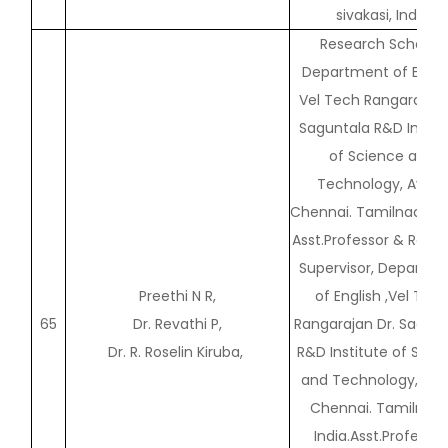
sivakasi, India
Research Scholar,
Department of Englis
Vel Tech Rangarajan 
Saguntala R&D Instit
of Science and
Technology, Avadi,
Chennai. Tamilnadu. In
Asst.Professor & Rese
Supervisor, Departm
Preethi N R,
of English ,Vel Tec
65
Dr. Revathi P,
Rangarajan Dr. Sagunt
Dr. R. Roselin Kiruba,
R&D Institute of Scie
and Technology, Ava
Chennai. Tamilnadu
India.Asst.Professor