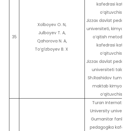
kafedrasi katta
o‘qituvchisi,
Jizzax davlat pedagog
Xolboyev O. N,
universiteti, kimyo va
Julboyev T. A,
35
o‘qitish metodikasi
Qahorova N. A,
kafedrasi katta
To‘g‘izboyev B. X
o‘qituvchisi,
Jizzax davlat pedagog
universiteti talabas
Sh.Rashidov tumani 
maktab kimyo fani
o‘qituvchisi
Turan Internationa
University universite
Gumanitar fanlar v
pedagogika kafedra