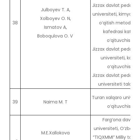
Jizzax davlat pedagog
Julboyev T. A,
universiteti, kimyo va
Xolboyev O. N,
38
o‘qitish metodikasi
Ismatov A,
kafedrasi katta
Boboqulova O. V
o‘qituvchisi,
Jizzax davlat pedagog
universiteti, katta
o‘qituvchisi
Jizzax davlat pedagog
universiteti talabas
Turan xalqaro universi
39
Naima M. T
o‘qituvchisi
Farg‘ona davlat
universiteti, O‘zbekis
M.E.Xallokova
“TIQXMMI” Milliy tadqi