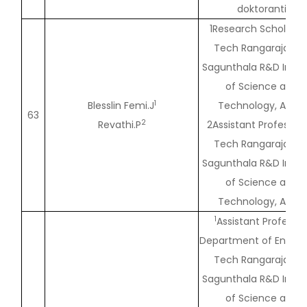
doktoranti
1Research Scholar, V
Tech Rangarajan Dr
Sagunthala R&D Instit
of Science and
1
Blesslin Femi.J
Technology, Avadi
63
2
Revathi.P
2Assistant Professor,
Tech Rangarajan Dr
Sagunthala R&D Instit
of Science and
Technology, Avadi
1
Assistant Professor
Department of English
Tech Rangarajan Dr
Sagunthala R&D Instit
of Science and