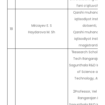
fani o‘qituvchisi.
Qarshi muhandislik
iqtisodiyot instituti
Mirzayev E. S
dotsenti,
18
Haydarova M. Sh
Qarshi muhandislik
iqtisodiyot instituti,
magistranti.
1
Research Scholar, V
Tech Rangarajan Dr
Sagunthala R&D Instit
of Science and
Technology, Avadi.
2Professor, Vel Tec
Rangarajan Dr.
Sagunthala R&D Instit